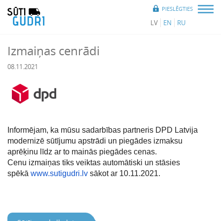
PIESLĒGTIES
LV
EN
RU
Izmaiņas cenrādi
08.11.2021
Inform
ējam, ka mūsu sadarbības partneris DPD Latvija
modernizē sūtījumu apstrādi un piegādes izmaksu
aprēķinu līdz ar to mainās piegādes cenas.
Cenu izmaiņas tiks veiktas automātiski un stāsies
spēkā
www.sutigudri.lv
sākot ar 10.11.2021.