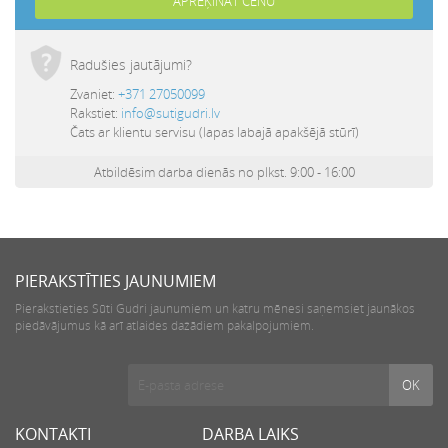
Radušies jautājumi?
Zvaniet:
+371 27050099
Rakstiet:
info@sutigudri.lv
Čats ar klientu servisu (lapas labajā apakšējā stūrī)
Atbildēsim darba dienās no plkst. 9:00 - 16:00
PIERAKSTĪTIES JAUNUMIEM
Pierakstieties Sūti Gudri jaunumiem un katru mēnesi saņemsiet jaunākos
piedāvājumus kā arī atlaides dažādiem pakalpojumiem.
KONTAKTI
DARBA LAIKS