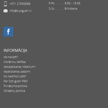
P-Pk.
9:00 - 16:00
+371 27050099
S-Sv.
Brīvdiena
info@sutigudri.lv
INFORMĀCIJA
Kā nosūtīt?
Norēķinu kārtība
Apkalpošanas noteikumi
Iepakošanas padomi
Ko nedrīkst sūtīt?
Par Sūti gudri PRO
Privātuma politika
Sīkdatņu politika