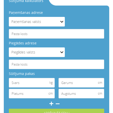
Sūtījuma kalkulators
Paņemšanas adrese
Piegādes adrese
Sūtījuma pakas
kg
cm
cm
cm