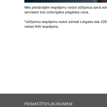
Mēs piedāvājām iespējamu nodot sūtījumus savā adresē*
servisiem būs izdevīgāka piegādes cena.
*sūtījumus iespējams nodot adresē Latgales iela 32
vietas NAV iespējama.
PIERAKSTĪTIES JAUNUMIEM