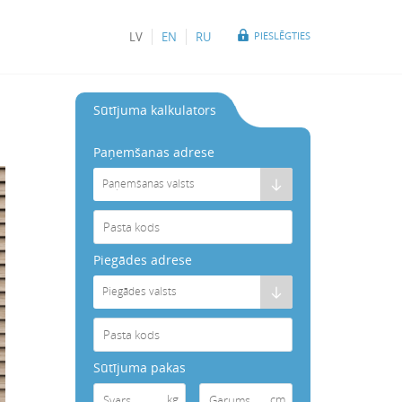
LV
EN
RU
PIESLĒGTIES
Sūtījuma kalkulators
Paņemšanas adrese
Paņemšanas valsts
Piegādes adrese
Piegādes valsts
Sūtījuma pakas
kg
cm