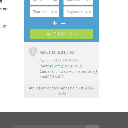
m no
cm
cm
a uz
Radušies jautājumi?
Zvaniet:
+371 27050099
Rakstiet:
info@sutigudri.lv
Čats ar klientu servisu (lapas labajā
apakšējā stūrī)
Atbildēsim darba dienās no plkst. 9:00 -
16:00